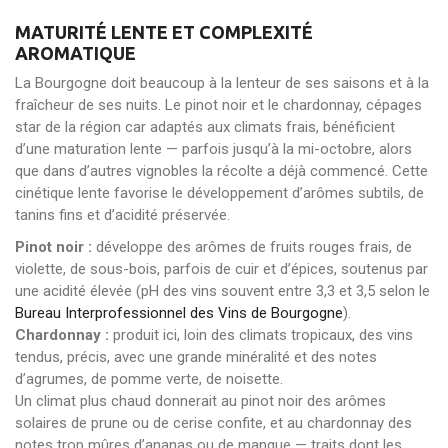
MATURITÉ LENTE ET COMPLEXITÉ
AROMATIQUE
La Bourgogne doit beaucoup à la lenteur de ses saisons et à la
fraîcheur de ses nuits. Le pinot noir et le chardonnay, cépages
star de la région car adaptés aux climats frais, bénéficient
d’une maturation lente — parfois jusqu’à la mi-octobre, alors
que dans d’autres vignobles la récolte a déjà commencé. Cette
cinétique lente favorise le développement d’arômes subtils, de
tanins fins et d’acidité préservée.
Pinot noir :
développe des arômes de fruits rouges frais, de
violette, de sous-bois, parfois de cuir et d’épices, soutenus par
une acidité élevée (pH des vins souvent entre 3,3 et 3,5 selon le
Bureau Interprofessionnel des Vins de Bourgogne
).
Chardonnay :
produit ici, loin des climats tropicaux, des vins
tendus, précis, avec une grande minéralité et des notes
d’agrumes, de pomme verte, de noisette.
Un climat plus chaud donnerait au pinot noir des arômes
solaires de prune ou de cerise confite, et au chardonnay des
notes trop mûres d’ananas ou de mangue — traits dont les