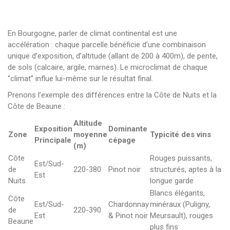
En Bourgogne, parler de climat continental est une
accélération : chaque parcelle bénéficie d’une combinaison
unique d’exposition, d’altitude (allant de 200 à 400m), de pente,
de sols (calcaire, argile, marnes). Le microclimat de chaque
“climat” influe lui-même sur le résultat final.
Prenons l’exemple des différences entre la Côte de Nuits et la
Côte de Beaune :
Altitude
Exposition
Dominante
Zone
moyenne
Typicité des vins
Principale
cépage
(m)
Côte
Rouges puissants,
Est/Sud-
de
220-380
Pinot noir
structurés, aptes à la
Est
Nuits
longue garde
Blancs élégants,
Côte
Est/Sud-
Chardonnay
minéraux (Puligny,
de
220-390
Est
& Pinot noir
Meursault), rouges
Beaune
plus fins