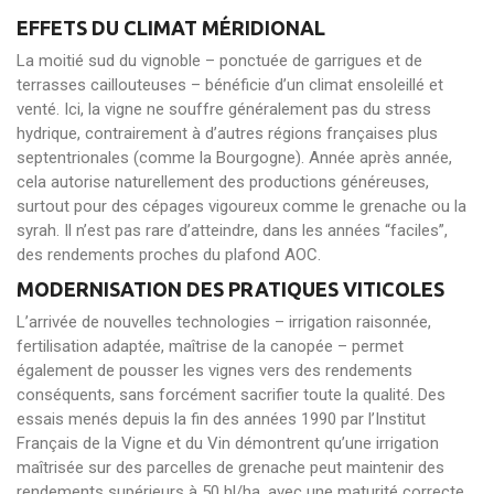
EFFETS DU CLIMAT MÉRIDIONAL
La moitié sud du vignoble – ponctuée de garrigues et de
terrasses caillouteuses – bénéficie d’un climat ensoleillé et
venté. Ici, la vigne ne souffre généralement pas du stress
hydrique, contrairement à d’autres régions françaises plus
septentrionales (comme la Bourgogne). Année après année,
cela autorise naturellement des productions généreuses,
surtout pour des cépages vigoureux comme le grenache ou la
syrah. Il n’est pas rare d’atteindre, dans les années “faciles”,
des rendements proches du plafond AOC.
MODERNISATION DES PRATIQUES VITICOLES
L’arrivée de nouvelles technologies – irrigation raisonnée,
fertilisation adaptée, maîtrise de la canopée – permet
également de pousser les vignes vers des rendements
conséquents, sans forcément sacrifier toute la qualité. Des
essais menés depuis la fin des années 1990 par l’Institut
Français de la Vigne et du Vin démontrent qu’une irrigation
maîtrisée sur des parcelles de grenache peut maintenir des
rendements supérieurs à 50 hl/ha, avec une maturité correcte