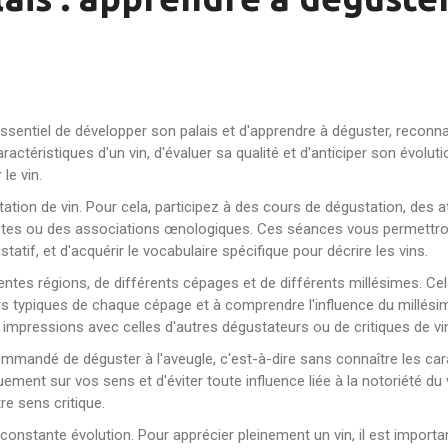
 essentiel de développer son palais et d'apprendre à déguster, reconnaî
ractéristiques d'un vin, d'évaluer sa qualité et d'anticiper son évolu
le vin.
gustation de vin. Pour cela, participez à des cours de dégustation, de
istes ou des associations œnologiques. Ces séances vous permettron
statif, et d'acquérir le vocabulaire spécifique pour décrire les vins.
ntes régions, de différents cépages et de différents millésimes. Cela
urs typiques de chaque cépage et à comprendre l'influence du millésim
impressions avec celles d'autres dégustateurs ou de critiques de vi
ommandé de déguster à l'aveugle, c'est-à-dire sans connaître les car
t sur vos sens et d'éviter toute influence liée à la notoriété du vin
re sens critique.
n constante évolution. Pour apprécier pleinement un vin, il est importa