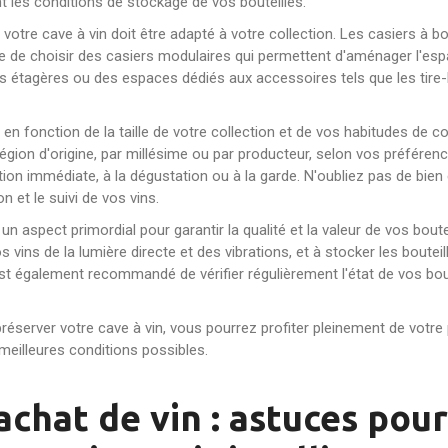
t les conditions de stockage de vos bouteilles.
votre cave à vin doit être adapté à votre collection. Les casiers à bo
ble de choisir des casiers modulaires qui permettent d'aménager l'esp
s étagères ou des espaces dédiés aux accessoires tels que les tire-b
 en fonction de la taille de votre collection et de vos habitudes de 
ar région d'origine, par millésime ou par producteur, selon vos préfé
n immédiate, à la dégustation ou à la garde. N'oubliez pas de bien ét
on et le suivi de vos vins.
 un aspect primordial pour garantir la qualité et la valeur de vos boute
s vins de la lumière directe et des vibrations, et à stocker les bout
est également recommandé de vérifier régulièrement l'état de vos boute
préserver votre cave à vin, vous pourrez profiter pleinement de votre
 meilleures conditions possibles.
'achat de vin : astuces pou