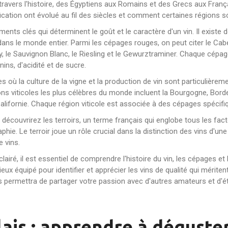
avers l'histoire, des Égyptiens aux Romains et des Grecs aux Français
ication ont évolué au fil des siècles et comment certaines régions
ments clés qui déterminent le goût et le caractère d'un vin. Il existe
ns le monde entier. Parmi les cépages rouges, on peut citer le Cabern
, le Sauvignon Blanc, le Riesling et le Gewurztraminer. Chaque cépa
nins, d'acidité et de sucre.
 où la culture de la vigne et la production de vin sont particulièrem
ns viticoles les plus célèbres du monde incluent la Bourgogne, Bord
Californie. Chaque région viticole est associée à des cépages spécifiq
s découvrirez les terroirs, un terme français qui englobe tous les fac
raphie. Le terroir joue un rôle crucial dans la distinction des vins d'une
e vins.
airé, il est essentiel de comprendre l'histoire du vin, les cépages et
équipé pour identifier et apprécier les vins de qualité qui méritent 
rmettra de partager votre passion avec d'autres amateurs et d'étab
ais : apprendre à déguster