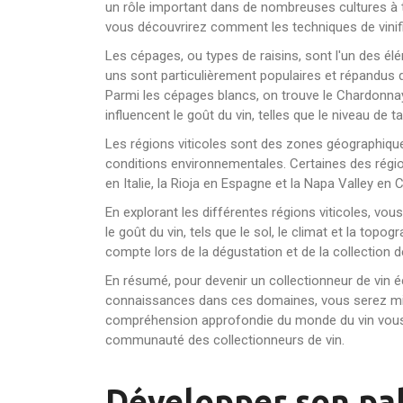
un rôle important dans de nombreuses cultures à tr
vous découvrirez comment les techniques de vinif
Les cépages, ou types de raisins, sont l'un des élé
uns sont particulièrement populaires et répandus da
Parmi les cépages blancs, on trouve le Chardonnay
influencent le goût du vin, telles que le niveau de ta
Les régions viticoles sont des zones géographiques
conditions environnementales. Certaines des régio
en Italie, la Rioja en Espagne et la Napa Valley en 
En explorant les différentes régions viticoles, vou
le goût du vin, tels que le sol, le climat et la topog
compte lors de la dégustation et de la collection d
En résumé, pour devenir un collectionneur de vin écl
connaissances dans ces domaines, vous serez mieux 
compréhension approfondie du monde du vin vous pe
communauté des collectionneurs de vin.
Développer son pal