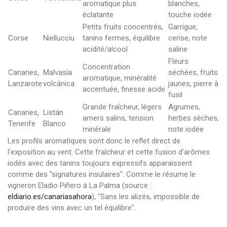
aromatique plus
blanches,
éclatante
touche iodée
Petits fruits concentrés,
Garrigue,
Corse
Niellucciu
tanins fermes, équilibre
cerise, note
acidité/alcool
saline
Fleurs
Concentration
Canaries,
Malvasía
séchées, fruits
aromatique, minéralité
Lanzarote
volcánica
jaunes, pierre à
accentuée, finesse acide
fusil
Grande fraîcheur, légers
Agrumes,
Canaries,
Listán
amers salins, tension
herbes sèches,
Tenerife
Blanco
minérale
note iodée
Les profils aromatiques sont donc le reflet direct de
l’exposition au vent. Cette fraîcheur et cette fusion d’arômes
iodés avec des tanins toujours expressifs apparaissent
comme des "signatures insulaires". Comme le résume le
vigneron Eladio Piñero à La Palma (source :
eldiario.es/canariasahora
), "Sans les alizés, impossible de
produire des vins avec un tel équilibre".