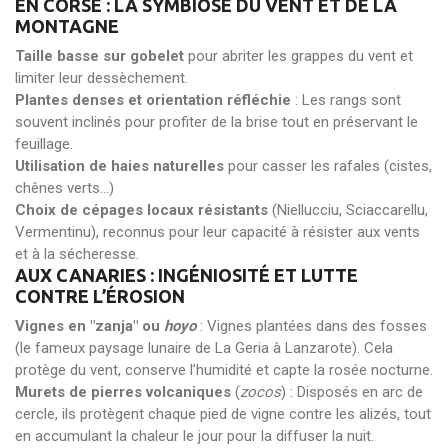
EN CORSE : LA SYMBIOSE DU VENT ET DE LA
MONTAGNE
Taille basse sur gobelet
pour abriter les grappes du vent et
limiter leur dessèchement.
Plantes denses et orientation réfléchie
: Les rangs sont
souvent inclinés pour profiter de la brise tout en préservant le
feuillage.
Utilisation de haies naturelles
pour casser les rafales (cistes,
chênes verts…)
Choix de cépages locaux résistants
(Niellucciu, Sciaccarellu,
Vermentinu), reconnus pour leur capacité à résister aux vents
et à la sécheresse.
AUX CANARIES : INGÉNIOSITÉ ET LUTTE
CONTRE L’ÉROSION
Vignes en "zanja" ou
hoyo
: Vignes plantées dans des fosses
(le fameux paysage lunaire de La Geria à Lanzarote). Cela
protège du vent, conserve l’humidité et capte la rosée nocturne.
Murets de pierres volcaniques
(
zocos
) : Disposés en arc de
cercle, ils protègent chaque pied de vigne contre les alizés, tout
en accumulant la chaleur le jour pour la diffuser la nuit.