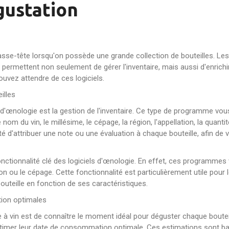
égustation
casse-tête lorsqu'on possède une grande collection de bouteilles. Les
i permettent non seulement de gérer l'inventaire, mais aussi d'enrich
uvez attendre de ces logiciels.
illes
el d'œnologie est la gestion de l'inventaire. Ce type de programme vo
nom du vin, le millésime, le cépage, la région, l'appellation, la quant
té d'attribuer une note ou une évaluation à chaque bouteille, afin de 
onctionnalité clé des logiciels d'œnologie. En effet, ces programmes
région ou le cépage. Cette fonctionnalité est particulièrement utile pou
outeille en fonction de ses caractéristiques.
tion optimales
 à vin est de connaître le moment idéal pour déguster chaque boutei
 estimer leur date de consommation optimale. Ces estimations sont 