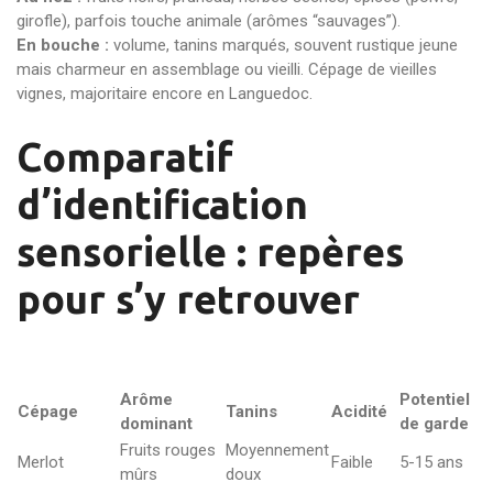
girofle), parfois touche animale (arômes “sauvages”).
En bouche :
volume, tanins marqués, souvent rustique jeune
mais charmeur en assemblage ou vieilli. Cépage de vieilles
vignes, majoritaire encore en Languedoc.
Comparatif
d’identification
sensorielle : repères
pour s’y retrouver
Arôme
Potentiel
Cépage
Tanins
Acidité
dominant
de garde
Fruits rouges
Moyennement
Merlot
Faible
5-15 ans
mûrs
doux