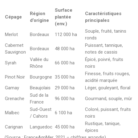
Surface
Région
Caractéristiques
Cépage
plantée
d’origine
principales
(env.)
Souple, fruité, tanins
Merlot
Bordeaux
112 000 ha
ronds
Cabernet
Puissant, tannique,
Bordeaux
48 000 ha
Sauvignon
notes de cassis
Vallée du
Épicé, poivré, fruits
Syrah
66 000 ha
Rhône
noirs
Finesse, fruits rouges,
Pinot Noir
Bourgogne
35 000 ha
acidité marquée
Gamay
Beaujolais
29 000 ha
Léger, gouleyant, floral
Sud de la
Grenache
96 000 ha
Gourmand, souple, mûr
France
Sud-Ouest
Coloré, puissant, fruits
Malbec
6 100 ha
/ Cahors
noirs
Rustique, tanique,
Carignan
Languedoc
45 000 ha
épices
(Source : FranceAgriMer, 2021 – chiffres arrondis)