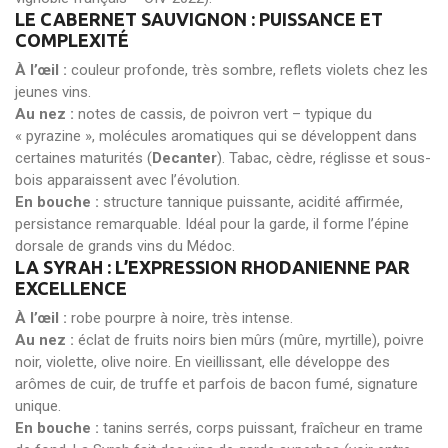
LE CABERNET SAUVIGNON : PUISSANCE ET
COMPLEXITÉ
À l’œil :
couleur profonde, très sombre, reflets violets chez les
jeunes vins.
Au nez :
notes de cassis, de poivron vert – typique du
« pyrazine », molécules aromatiques qui se développent dans
certaines maturités (
Decanter
). Tabac, cèdre, réglisse et sous-
bois apparaissent avec l’évolution.
En bouche :
structure tannique puissante, acidité affirmée,
persistance remarquable. Idéal pour la garde, il forme l’épine
dorsale de grands vins du Médoc.
LA SYRAH : L’EXPRESSION RHODANIENNE PAR
EXCELLENCE
À l’œil :
robe pourpre à noire, très intense.
Au nez :
éclat de fruits noirs bien mûrs (mûre, myrtille), poivre
noir, violette, olive noire. En vieillissant, elle développe des
arômes de cuir, de truffe et parfois de bacon fumé, signature
unique.
En bouche :
tanins serrés, corps puissant, fraîcheur en trame