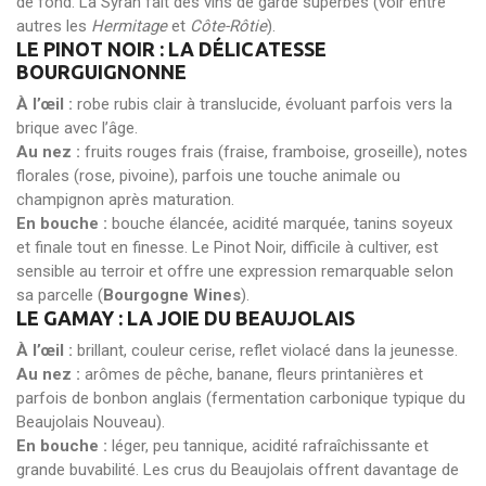
de fond. La Syrah fait des vins de garde superbes (voir entre
autres les
Hermitage
et
Côte-Rôtie
).
LE PINOT NOIR : LA DÉLICATESSE
BOURGUIGNONNE
À l’œil :
robe rubis clair à translucide, évoluant parfois vers la
brique avec l’âge.
Au nez :
fruits rouges frais (fraise, framboise, groseille), notes
florales (rose, pivoine), parfois une touche animale ou
champignon après maturation.
En bouche :
bouche élancée, acidité marquée, tanins soyeux
et finale tout en finesse. Le Pinot Noir, difficile à cultiver, est
sensible au terroir et offre une expression remarquable selon
sa parcelle (
Bourgogne Wines
).
LE GAMAY : LA JOIE DU BEAUJOLAIS
À l’œil :
brillant, couleur cerise, reflet violacé dans la jeunesse.
Au nez :
arômes de pêche, banane, fleurs printanières et
parfois de bonbon anglais (fermentation carbonique typique du
Beaujolais Nouveau).
En bouche :
léger, peu tannique, acidité rafraîchissante et
grande buvabilité. Les crus du Beaujolais offrent davantage de