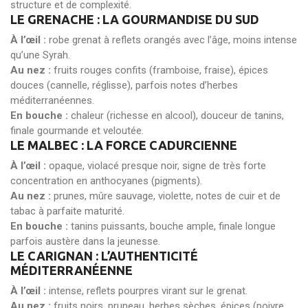
structure et de complexité.
LE GRENACHE : LA GOURMANDISE DU SUD
À l’œil :
robe grenat à reflets orangés avec l’âge, moins intense
qu’une Syrah.
Au nez :
fruits rouges confits (framboise, fraise), épices
douces (cannelle, réglisse), parfois notes d’herbes
méditerranéennes.
En bouche :
chaleur (richesse en alcool), douceur de tanins,
finale gourmande et veloutée.
LE MALBEC : LA FORCE CADURCIENNE
À l’œil :
opaque, violacé presque noir, signe de très forte
concentration en anthocyanes (pigments).
Au nez :
prunes, mûre sauvage, violette, notes de cuir et de
tabac à parfaite maturité.
En bouche :
tanins puissants, bouche ample, finale longue
parfois austère dans la jeunesse.
LE CARIGNAN : L’AUTHENTICITÉ
MÉDITERRANÉENNE
À l’œil :
intense, reflets pourpres virant sur le grenat.
Au nez :
fruits noirs, pruneau, herbes sèches, épices (poivre,