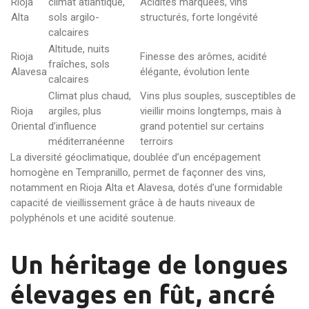
Rioja
climat atlantique,
Acidités marquées, vins
Alta
sols argilo-
structurés, forte longévité
calcaires
Altitude, nuits
Rioja
Finesse des arômes, acidité
fraîches, sols
Alavesa
élégante, évolution lente
calcaires
Climat plus chaud,
Vins plus souples, susceptibles de
Rioja
argiles, plus
vieillir moins longtemps, mais à
Oriental
d’influence
grand potentiel sur certains
méditerranéenne
terroirs
La diversité géoclimatique, doublée d’un encépagement
homogène en Tempranillo, permet de façonner des vins,
notamment en Rioja Alta et Alavesa, dotés d’une formidable
capacité de vieillissement grâce à de hauts niveaux de
polyphénols et une acidité soutenue.
Un héritage de longues
élevages en fût, ancré