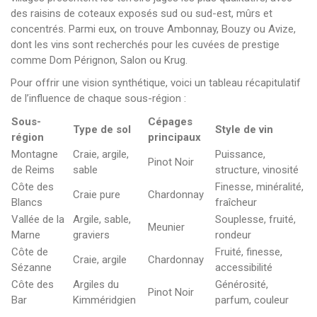
des raisins de coteaux exposés sud ou sud-est, mûrs et
concentrés. Parmi eux, on trouve Ambonnay, Bouzy ou Avize,
dont les vins sont recherchés pour les cuvées de prestige
comme Dom Pérignon, Salon ou Krug.
Pour offrir une vision synthétique, voici un tableau récapitulatif
de l’influence de chaque sous-région :
Sous-
Cépages
Type de sol
Style de vin
région
principaux
Montagne
Craie, argile,
Puissance,
Pinot Noir
de Reims
sable
structure, vinosité
Côte des
Finesse, minéralité,
Craie pure
Chardonnay
Blancs
fraîcheur
Vallée de la
Argile, sable,
Souplesse, fruité,
Meunier
Marne
graviers
rondeur
Côte de
Fruité, finesse,
Craie, argile
Chardonnay
Sézanne
accessibilité
Côte des
Argiles du
Générosité,
Pinot Noir
Bar
Kimméridgien
parfum, couleur