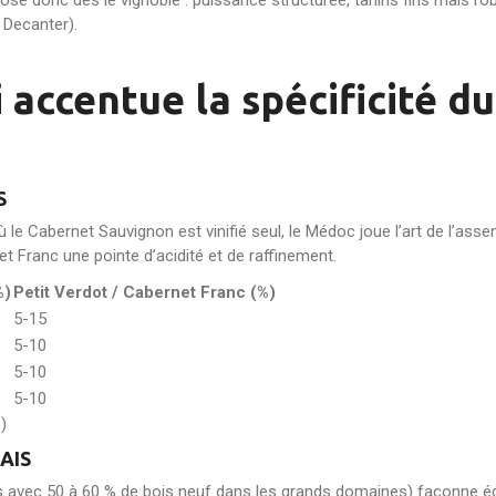
se donc dès le vignoble : puissance structurée, tanins fins mais r
 Decanter).
i accentue la spécificité 
S
 Cabernet Sauvignon est vinifié seul, le Médoc joue l’art de l’asse
et Franc une pointe d’acidité et de raffinement.
%)
Petit Verdot / Cabernet Franc (%)
5-15
5-10
5-10
5-10
)
AIS
 avec 50 à 60 % de bois neuf dans les grands domaines) façonne éga