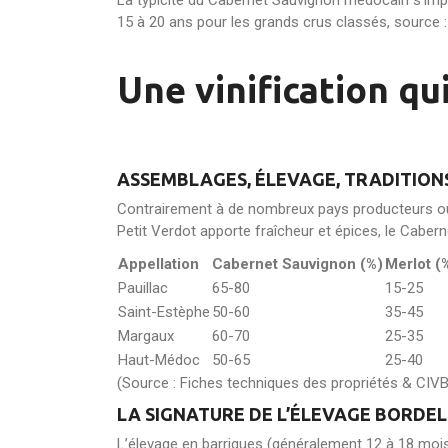
La typicité du Cabernet Sauvignon médocain s’impo
15 à 20 ans pour les grands crus classés, source :
Une vinification qu
ASSEMBLAGES, ÉLEVAGE, TRADITION
Contrairement à de nombreux pays producteurs où le
Petit Verdot apporte fraîcheur et épices, le Cabern
Appellation
Cabernet Sauvignon (%)
Merlot (
Pauillac
65-80
15-25
Saint-Estèphe
50-60
35-45
Margaux
60-70
25-35
Haut-Médoc
50-65
25-40
(Source : Fiches techniques des propriétés & CIVB
LA SIGNATURE DE L’ÉLEVAGE BORDEL
L’élevage en barriques (généralement 12 à 18 mois