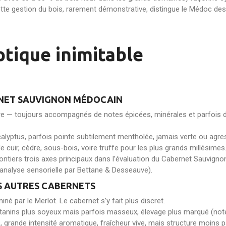
tte gestion du bois, rarement démonstrative, distingue le Médoc d
ptique inimitable
RNET SAUVIGNON MÉDOCAIN
re — toujours accompagnés de notes épicées, minérales et parfois d
ucalyptus, parfois pointe subtilement mentholée, jamais verte ou agre
uir, cèdre, sous-bois, voire truffe pour les plus grands millésimes
iers trois axes principaux dans l’évaluation du Cabernet Sauvignon mé
r analyse sensorielle par Bettane & Desseauve).
S AUTRES CABERNETS
né par le Merlot. Le cabernet s’y fait plus discret.
 tanins plus soyeux mais parfois masseux, élevage plus marqué (note
 grande intensité aromatique, fraîcheur vive, mais structure moins p