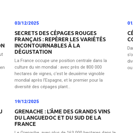
03/12/2025
01
SECRETS DES CÉPAGES ROUGES
C
FRANÇAIS : REPÉRER LES VARIÉTÉS
C
ON
INCONTOURNABLES À LA
Da
DÉGUSTATION
ut
s’
La France occupe une position centrale dans la
div
culture du vin mondial : avec près de 800 000
yen
ou 
hectares de vignes, c’est le deuxième vignoble
mondial après l’Espagne, et le premier pour la
diversité des cépages plant...
19/12/2025
U
GRENACHE : L’ÂME DES GRANDS VINS
DU LANGUEDOC ET DU SUD DE LA
FRANCE
Le Grenache, avec plus de 163 000 hectares dans le