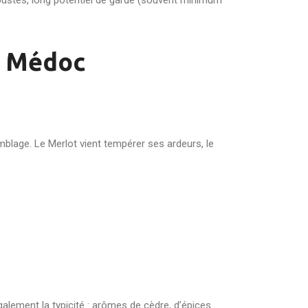
obustes, long potentiel de garde (souvent minimum
du Médoc
mblage. Le Merlot vient tempérer ses ardeurs, le
lement la typicité : arômes de cèdre, d’épices