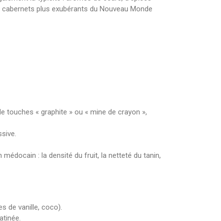
es cabernets plus exubérants du Nouveau Monde
e touches « graphite » ou « mine de crayon »,
ssive.
.
docain : la densité du fruit, la netteté du tanin,
s de vanille, coco).
atinée.