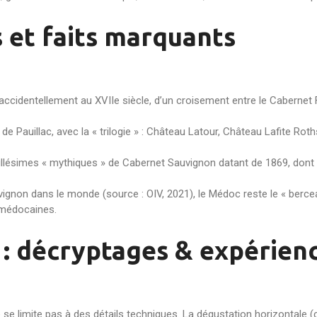
s et faits marquants
accidentellement au XVIIe siècle, d’un croisement entre le Cabernet 
e Pauillac, avec la « trilogie » : Château Latour, Château Lafite Ro
 millésimes « mythiques » de Cabernet Sauvignon datant de 1869, dont 
ignon dans le monde (source : OIV, 2021), le Médoc reste le « bercea
 médocaines.
n : décryptages & expérien
se limite pas à des détails techniques. La dégustation horizontale 