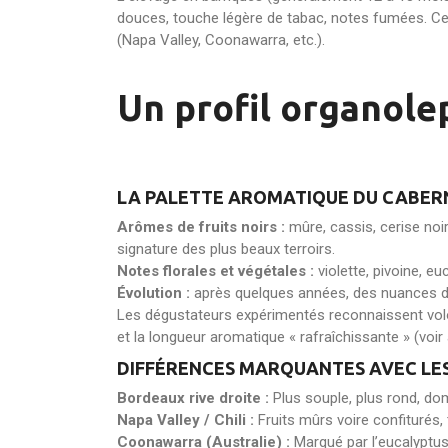
douces, touche légère de tabac, notes fumées. Ce
(Napa Valley, Coonawarra, etc.).
Un profil organole
LA PALETTE AROMATIQUE DU CABE
Arômes de fruits noirs :
mûre, cassis, cerise noi
signature des plus beaux terroirs.
Notes florales et végétales :
violette, pivoine, e
Évolution :
après quelques années, des nuances de c
Les dégustateurs expérimentés reconnaissent volont
et la longueur aromatique « rafraîchissante » (voi
DIFFÉRENCES MARQUANTES AVEC LE
Bordeaux rive droite :
Plus souple, plus rond, domi
Napa Valley / Chili :
Fruits mûrs voire confiturés,
Coonawarra (Australie) :
Marqué par l’eucalyptus,