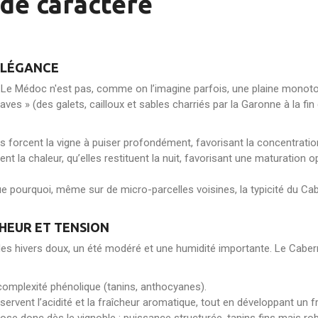
 de caractère
’ÉLÉGANCE
 Le Médoc n'est pas, comme on l’imagine parfois, une plaine monoto
aves » (des galets, cailloux et sables charriés par la Garonne à la fin 
s forcent la vigne à puiser profondément, favorisant la concentratio
t la chaleur, qu’elles restituent la nuit, favorisant une maturation
que pourquoi, même sur de micro-parcelles voisines, la typicité du C
HEUR ET TENSION
 des hivers doux, un été modéré et une humidité importante. Le Caber
 complexité phénolique (tanins, anthocyanes).
ervent l’acidité et la fraîcheur aromatique, tout en développant un f