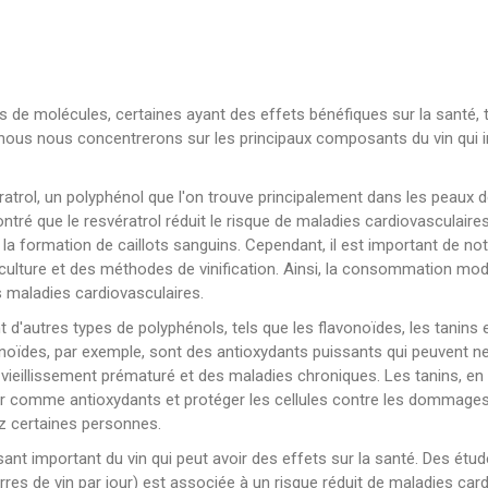
s de molécules, certaines ayant des effets bénéfiques sur la santé, 
ous nous concentrerons sur les principaux composants du vin qui i
ratrol, un polyphénol que l'on trouve principalement dans les peaux d
ntré que le resvératrol réduit le risque de maladies cardiovasculaires
 la formation de caillots sanguins. Cependant, il est important de not
de culture et des méthodes de vinification. Ainsi, la consommation mo
s maladies cardiovasculaires.
t d'autres types de polyphénols, tels que les flavonoïdes, les tanins
noïdes, par exemple, sont des antioxydants puissants qui peuvent neut
u vieillissement prématuré et des maladies chroniques. Les tanins, en
 agir comme antioxydants et protéger les cellules contre les dommages
z certaines personnes.
sant important du vin qui peut avoir des effets sur la santé. Des é
s de vin par jour) est associée à un risque réduit de maladies cardi