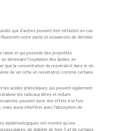
tandis que d'autres peuvent être néfastes en cas
nfluencent notre santé et essaierons de démêler
e raisin et qui possède des propriétés
 en diminuant l'oxydation des lipides, en
er que la concentration de resvératrol dans le vin
dérée de vin riche en resvératrol, comme certains
 et les acides phénoliques, qui peuvent également
raliser les radicaux libres et réduire
 revanche, peuvent avoir des effets à la fois
, mais aussi interférer avec l'absorption de
tudes épidémiologiques ont montré qu'une
ovasculaires, de diabète de type 2 et de certains