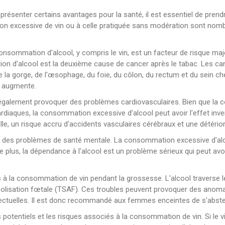
ésenter certains avantages pour la santé, il est essentiel de pren
n excessive de vin ou à celle pratiquée sans modération sont nomb
 consommation d'alcool, y compris le vin, est un facteur de risque ma
ion d'alcool est la deuxième cause de cancer après le tabac. Les c
la gorge, de l'œsophage, du foie, du côlon, du rectum et du sein c
r augmente.
 également provoquer des problèmes cardiovasculaires. Bien que la
rdiaques, la consommation excessive d'alcool peut avoir l'effet in
le, un risque accru d'accidents vasculaires cérébraux et une détérior
des problèmes de santé mentale. La consommation excessive d'alcool,
e plus, la dépendance à l'alcool est un problème sérieux qui peut av
liés à la consommation de vin pendant la grossesse. L'alcool traverse
lcoolisation fœtale (TSAF). Ces troubles peuvent provoquer des an
ellectuelles. Il est donc recommandé aux femmes enceintes de s'abste
s potentiels et les risques associés à la consommation de vin. Si le v