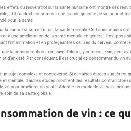
les effets du resvératrol sur la santé humaine ont montré des résulta
aible, et il faudrait consommer une grande quantité de vin pour obtenir
ndé pour la santé.
sur la santé est son effet sur la santé mentale. Certaines études 
 et à une amélioration de la santé mentale en général. Il est possible
uisant l'inflammation et en protégeant les cellules du cerveau contre
 que la consommation excessive d'alcool, y compris le vin, peut avoi
t d'anxiété. Par conséquent, il est crucial de consommer du vin av
sont un sujet complexe et controversé. Si certaines études suggèren
e et mentale, d'autres études montrent des résultats contradictoire
vin pour améliorer sa santé. Adopter un mode de vie sain, incluant u
re soin de sa santé globale.
onsommation de vin : ce q