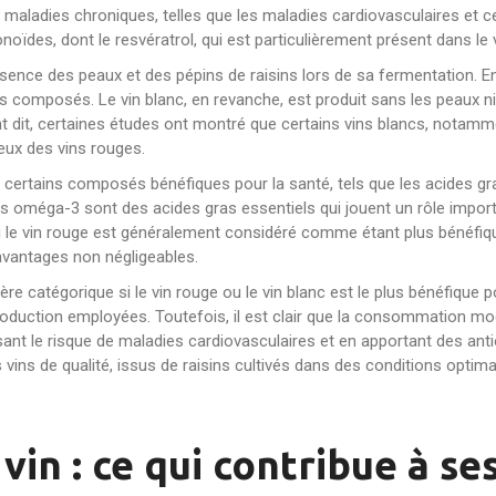
maladies chroniques, telles que les maladies cardiovasculaires et c
oïdes, dont le resvératrol, qui est particulièrement présent dans le 
ésence des peaux et des pépins de raisins lors de sa fermentation. En
s composés. Le vin blanc, en revanche, est produit sans les peaux ni 
nt dit, certaines études ont montré que certains vins blancs, notamm
eux des vins rouges.
ue certains composés bénéfiques pour la santé, tels que les acides 
Les oméga-3 sont des acides gras essentiels qui jouent un rôle import
, si le vin rouge est généralement considéré comme étant plus bénéfiq
avantages non négligeables.
ière catégorique si le vin rouge ou le vin blanc est le plus bénéfique
oduction employées. Toutefois, il est clair que la consommation modér
ant le risque de maladies cardiovasculaires et en apportant des an
s vins de qualité, issus de raisins cultivés dans des conditions opt
in : ce qui contribue à ses