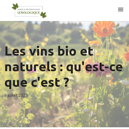
ARTICLES
Les vins bio et
naturels : qu'est-ce
que c'est ?
6 juillet 2023